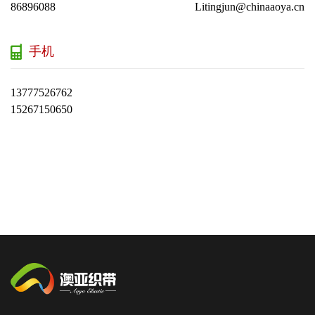
86896088
Litingjun@chinaaoya.cn
手机
13777526762
15267150650