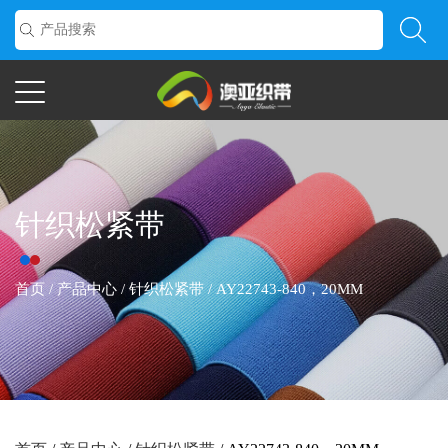
针织松紧带
首页
/
产品中心
/
针织松紧带
/
AY22743-840，20MM