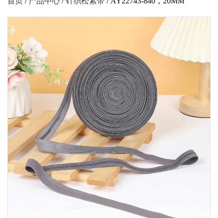
首页
/
产品中心
/
针织松紧带
/
AY22743-840，20MM