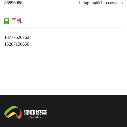
86896088
Litingjun@chinaaoya.cn
手机
13777526762
15267150650