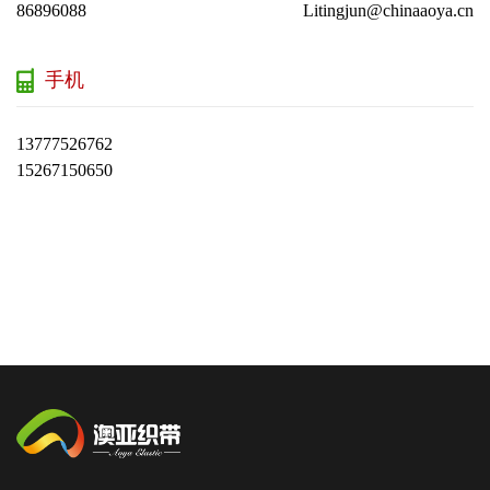
86896088
Litingjun@chinaaoya.cn
手机
13777526762
15267150650